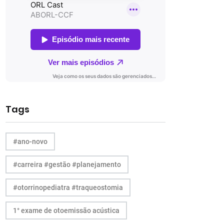
Tags
#ano-novo
#carreira #gestão #planejamento
#otorrinopediatra #traqueostomia
1° exame de otoemissão acústica