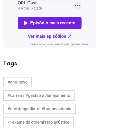
Tags
#ano-novo
#carreira #gestão #planejamento
#otorrinopediatra #traqueostomia
1° exame de otoemissão acústica