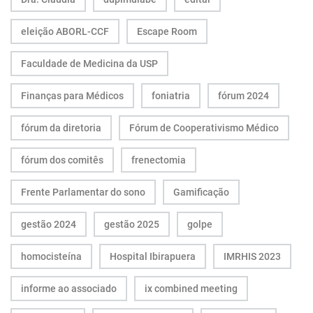
eleição ABORL-CCF
Escape Room
Faculdade de Medicina da USP
Finanças para Médicos
foniatria
fórum 2024
fórum da diretoria
Fórum de Cooperativismo Médico
fórum dos comitês
frenectomia
Frente Parlamentar do sono
Gamificação
gestão 2024
gestão 2025
golpe
homocisteína
Hospital Ibirapuera
IMRHIS 2023
informe ao associado
ix combined meeting