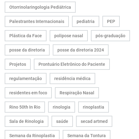
Otorrinolaringologia Pediátrica
Palestrantes Internacionais
pediatria
PEP
Plástica da Face
polipose nasal
pós-graduação
posse da diretoria
posse da diretoria 2024
Projetos
Prontuário Eletrônico do Paciente
regulamentação
residência médica
residentes em foco
Respiração Nasal
Rino 50th In Rio
rinologia
rinoplastia
Sala de Rinologia
saúde
secad artmed
Semana da Rinoplastia
Semana da Tontura