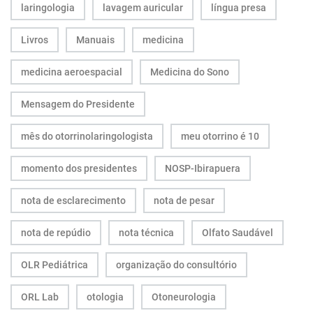
laringologia
lavagem auricular
língua presa
Livros
Manuais
medicina
medicina aeroespacial
Medicina do Sono
Mensagem do Presidente
mês do otorrinolaringologista
meu otorrino é 10
momento dos presidentes
NOSP-Ibirapuera
nota de esclarecimento
nota de pesar
nota de repúdio
nota técnica
Olfato Saudável
OLR Pediátrica
organização do consultório
ORL Lab
otologia
Otoneurologia