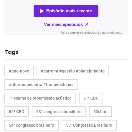
Tags
#ano-novo
#carreira #gestão #planejamento
#otorrinopediatra #traqueostomia
1° exame de otoemissão acústica
51° CBO
52º CBO
53° congresso brasileiro
53cborl
54° congresso brasileiro
55° Congresso Brasileiro