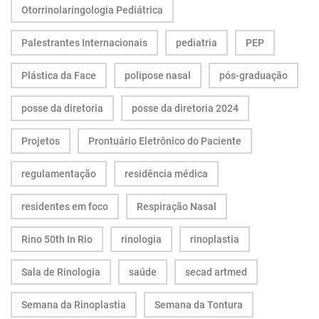
Otorrinolaringologia Pediátrica
Palestrantes Internacionais
pediatria
PEP
Plástica da Face
polipose nasal
pós-graduação
posse da diretoria
posse da diretoria 2024
Projetos
Prontuário Eletrônico do Paciente
regulamentação
residência médica
residentes em foco
Respiração Nasal
Rino 50th In Rio
rinologia
rinoplastia
Sala de Rinologia
saúde
secad artmed
Semana da Rinoplastia
Semana da Tontura