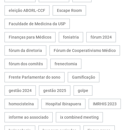
eleição ABORL-CCF
Escape Room
Faculdade de Medicina da USP
Finanças para Médicos
foniatria
fórum 2024
fórum da diretoria
Fórum de Cooperativismo Médico
fórum dos comitês
frenectomia
Frente Parlamentar do sono
Gamificação
gestão 2024
gestão 2025
golpe
homocisteína
Hospital Ibirapuera
IMRHIS 2023
informe ao associado
ix combined meeting