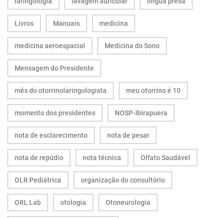
laringologia
lavagem auricular
língua presa
Livros
Manuais
medicina
medicina aeroespacial
Medicina do Sono
Mensagem do Presidente
mês do otorrinolaringologista
meu otorrino é 10
momento dos presidentes
NOSP-Ibirapuera
nota de esclarecimento
nota de pesar
nota de repúdio
nota técnica
Olfato Saudável
OLR Pediátrica
organização do consultório
ORL Lab
otologia
Otoneurologia