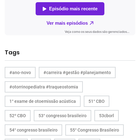
Tags
#ano-novo
#carreira #gestão #planejamento
#otorrinopediatra #traqueostomia
1° exame de otoemissão acústica
51° CBO
52º CBO
53° congresso brasileiro
53cborl
54° congresso brasileiro
55° Congresso Brasileiro