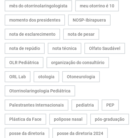
mês do otorrinolaringologista
meu otorrino é 10
momento dos presidentes
NOSP-Ibirapuera
nota de esclarecimento
nota de pesar
nota de repúdio
nota técnica
Olfato Saudável
OLR Pediátrica
organização do consultório
ORL Lab
otologia
Otoneurologia
Otorrinolaringologia Pediátrica
Palestrantes Internacionais
pediatria
PEP
Plástica da Face
polipose nasal
pós-graduação
posse da diretoria
posse da diretoria 2024