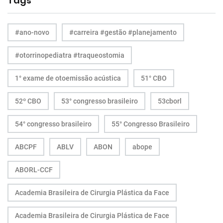
Tags
#ano-novo
#carreira #gestão #planejamento
#otorrinopediatra #traqueostomia
1° exame de otoemissão acústica
51° CBO
52º CBO
53° congresso brasileiro
53cborl
54° congresso brasileiro
55° Congresso Brasileiro
ABCPF
ABLV
ABON
abope
ABORL-CCF
Academia Brasileira de Cirurgia Plástica da Face
Academia Brasileira de Cirurgia Plástica de Face