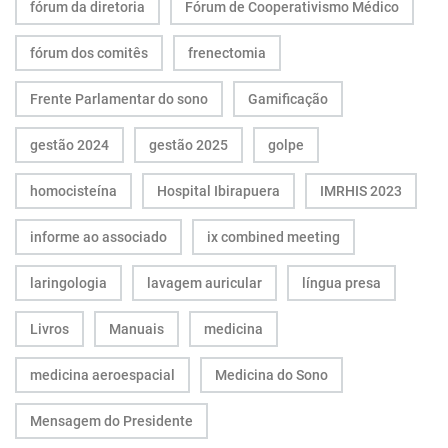
fórum da diretoria
Fórum de Cooperativismo Médico
fórum dos comitês
frenectomia
Frente Parlamentar do sono
Gamificação
gestão 2024
gestão 2025
golpe
homocisteína
Hospital Ibirapuera
IMRHIS 2023
informe ao associado
ix combined meeting
laringologia
lavagem auricular
língua presa
Livros
Manuais
medicina
medicina aeroespacial
Medicina do Sono
Mensagem do Presidente