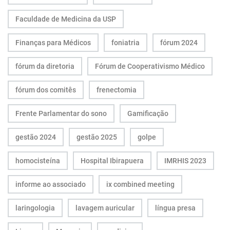
Faculdade de Medicina da USP
Finanças para Médicos
foniatria
fórum 2024
fórum da diretoria
Fórum de Cooperativismo Médico
fórum dos comitês
frenectomia
Frente Parlamentar do sono
Gamificação
gestão 2024
gestão 2025
golpe
homocisteína
Hospital Ibirapuera
IMRHIS 2023
informe ao associado
ix combined meeting
laringologia
lavagem auricular
língua presa