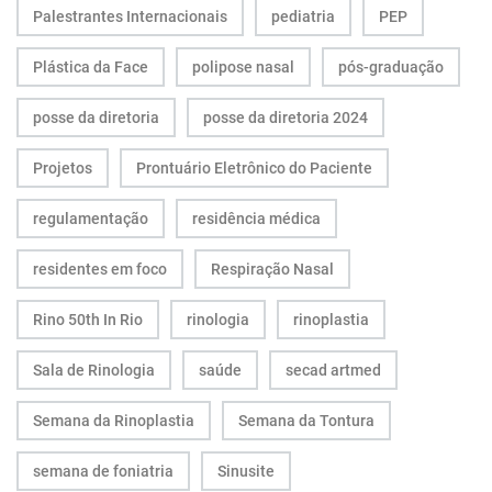
Palestrantes Internacionais
pediatria
PEP
Plástica da Face
polipose nasal
pós-graduação
posse da diretoria
posse da diretoria 2024
Projetos
Prontuário Eletrônico do Paciente
regulamentação
residência médica
residentes em foco
Respiração Nasal
Rino 50th In Rio
rinologia
rinoplastia
Sala de Rinologia
saúde
secad artmed
Semana da Rinoplastia
Semana da Tontura
semana de foniatria
Sinusite