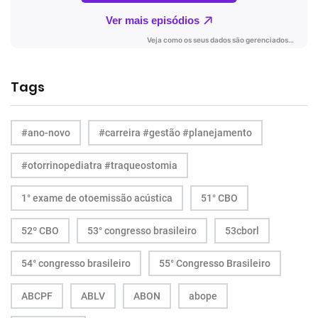
Tags
#ano-novo
#carreira #gestão #planejamento
#otorrinopediatra #traqueostomia
1° exame de otoemissão acústica
51° CBO
52º CBO
53° congresso brasileiro
53cborl
54° congresso brasileiro
55° Congresso Brasileiro
ABCPF
ABLV
ABON
abope