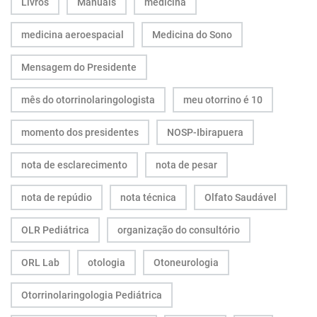
Livros
Manuais
medicina
medicina aeroespacial
Medicina do Sono
Mensagem do Presidente
mês do otorrinolaringologista
meu otorrino é 10
momento dos presidentes
NOSP-Ibirapuera
nota de esclarecimento
nota de pesar
nota de repúdio
nota técnica
Olfato Saudável
OLR Pediátrica
organização do consultório
ORL Lab
otologia
Otoneurologia
Otorrinolaringologia Pediátrica