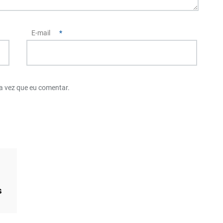
E-mail
*
a vez que eu comentar.
s