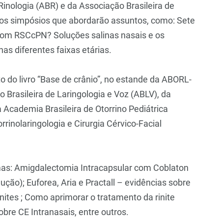
inologia (ABR) e da Associação Brasileira de
dos simpósios que abordarão assuntos, como: Sete
e com RSCcPN? Soluções salinas nasais e os
as diferentes faixas etárias.
to do livro “Base de crânio”, no estande da ABORL-
Brasileira de Laringologia e Voz (ABLV), da
a Academia Brasileira de Otorrino Pediátrica
rinolaringologia e Cirurgia Cérvico-Facial
mas: Amigdalectomia Intracapsular com Coblaton
ção); Euforea, Aria e Practall – evidências sobre
ites ; Como aprimorar o tratamento da rinite
bre CE Intranasais, entre outros.