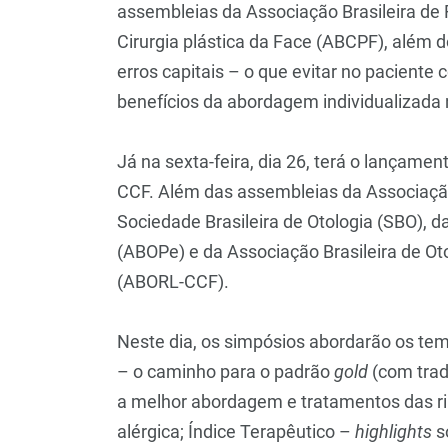
assembleias da Associação Brasileira de R
Cirurgia plástica da Face (ABCPF), além 
erros capitais – o que evitar no pacient
benefícios da abordagem individualizada n
Já na sexta-feira, dia 26, terá o lançamen
CCF. Além das assembleias da Associação 
Sociedade Brasileira de Otologia (SBO), d
(ABOPe) e da Associação Brasileira de Otor
(ABORL-CCF).
Neste dia, os simpósios abordarão os te
– o caminho para o padrão
gold
(com tradu
a melhor abordagem e tratamentos das rin
alérgica; Índice Terapêutico –
highlights
so