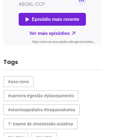
Tags
#ano-novo
#carreira #gestão #planejamento
#otorrinopediatra #traqueostomia
1° exame de otoemissão acústica