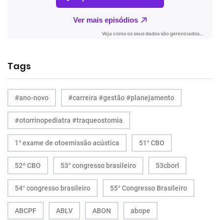
Tags
#ano-novo
#carreira #gestão #planejamento
#otorrinopediatra #traqueostomia
1° exame de otoemissão acústica
51° CBO
52º CBO
53° congresso brasileiro
53cborl
54° congresso brasileiro
55° Congresso Brasileiro
ABCPF
ABLV
ABON
abope