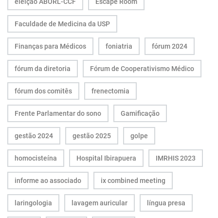
eleição ABORL-CCF
Escape Room
Faculdade de Medicina da USP
Finanças para Médicos
foniatria
fórum 2024
fórum da diretoria
Fórum de Cooperativismo Médico
fórum dos comitês
frenectomia
Frente Parlamentar do sono
Gamificação
gestão 2024
gestão 2025
golpe
homocisteína
Hospital Ibirapuera
IMRHIS 2023
informe ao associado
ix combined meeting
laringologia
lavagem auricular
língua presa