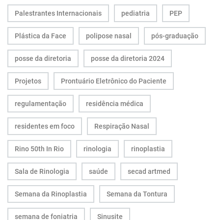
Palestrantes Internacionais
pediatria
PEP
Plástica da Face
polipose nasal
pós-graduação
posse da diretoria
posse da diretoria 2024
Projetos
Prontuário Eletrônico do Paciente
regulamentação
residência médica
residentes em foco
Respiração Nasal
Rino 50th In Rio
rinologia
rinoplastia
Sala de Rinologia
saúde
secad artmed
Semana da Rinoplastia
Semana da Tontura
semana de foniatria
Sinusite