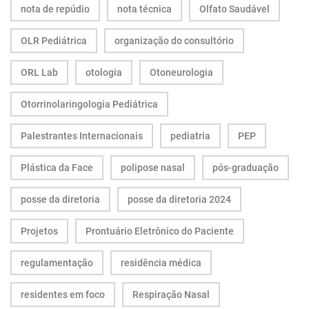
nota de repúdio
nota técnica
Olfato Saudável
OLR Pediátrica
organização do consultório
ORL Lab
otologia
Otoneurologia
Otorrinolaringologia Pediátrica
Palestrantes Internacionais
pediatria
PEP
Plástica da Face
polipose nasal
pós-graduação
posse da diretoria
posse da diretoria 2024
Projetos
Prontuário Eletrônico do Paciente
regulamentação
residência médica
residentes em foco
Respiração Nasal