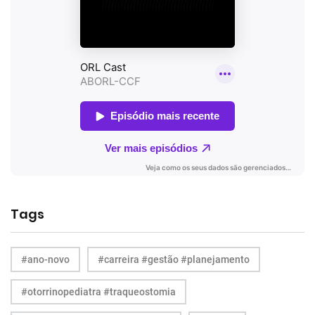
Tags
#ano-novo
#carreira #gestão #planejamento
#otorrinopediatra #traqueostomia