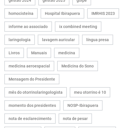
gestão 2024
gestão 2025
golpe
homocisteína
Hospital Ibirapuera
IMRHIS 2023
informe ao associado
ix combined meeting
laringologia
lavagem auricular
língua presa
Livros
Manuais
medicina
medicina aeroespacial
Medicina do Sono
Mensagem do Presidente
mês do otorrinolaringologista
meu otorrino é 10
momento dos presidentes
NOSP-Ibirapuera
nota de esclarecimento
nota de pesar